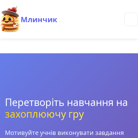
Млинчик
Перетворіть навчання на
захоплюючу гру
Мотивуйте учнів виконувати завдання